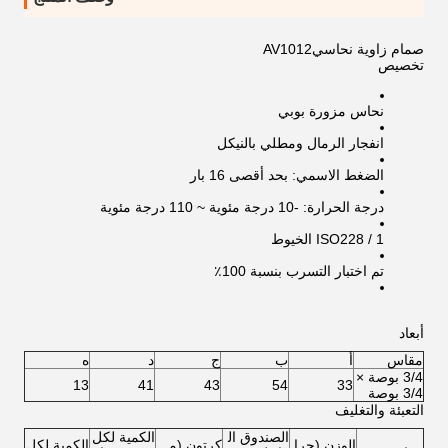
صمام زاوية نحاسي
AV1012
تخصيص
نحاس مزورة بوبي
انفجار الرمال ومطلي بالنيكل
الضغط الاسمي: بحد أقصى 16 بار
درجة الحرارة: -10 درجة مئوية ~ 110 درجة مئوية
ISO228 / 1 الخيوط
تم اختبار التسرب بنسبة 100٪
أبعاد
مقاس
أ
ب
ج
د
ه
3/4 بوصة ×
13
41
43
54
33
3/4 بوصة
التعبئة والتغليف
الصندوق ال
الكمية لكل
الوزن (جرا
كرتون (م
الكمية لكل