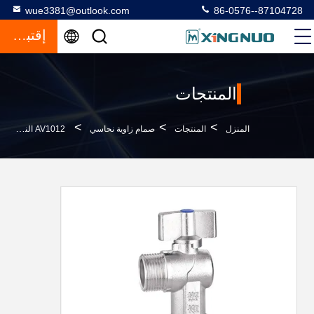
wue3381@outlook.com
86-0576--87104728
إقتباس
المنتجات
>
>
>
المنزل
المنتجات
صمام زاوية نحاسي
AV1012 النحاس زاوية صمام إيقاف مزورة PTFE 3/4 صمام زاوية 100٪ اختبار التسرب