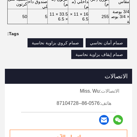
مقاس
داخلي (م
صندوق داخ
م)
م)
كرتون
م)
لي
3/4 بوصة
33.5 × 11
16 × 11 ×
× 3/4 بوص
255
5
50
× 6.5
6.5
ة
Tags:
صمام أمان نحاسي
صمام كروي بزاوية نحاسية
صمام إيقاف بزاوية نحاسية
الاتصالات
الاتصالات:
Miss. Wu
هاتف:
86-0576--87104728