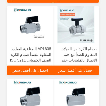
1000 PSI
صمام الكرة من الفولاذ
API 608 الصناعية الصلب
المقاوم للصدأ مع ختم
المقاوم للصدأ صمام الكرة
الاتصال بالفلينجات ختم
الصف الكيميائي ISO 5211
PTFE الختم ودرجة الضغط
معايير ANSI ضمان المتانة
احصل على أفضل سعر
احصل على أفضل سعر
العالي للتطبيقات الصناعية
والموثوقية