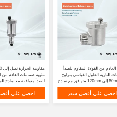
لعادم من الفولاذ المقاوم للصدأ
ات النارية الطول القياسي يتراوح
مئوية صمامات العادم من ال
من 80mm إلى 120mm متوافق مع نماذج
للصدأ متوافقة مع نماذج ال
ة للمحرك
تتميز بعرض رأس مختلف
احصل على أفضل سعر
احصل على أفض