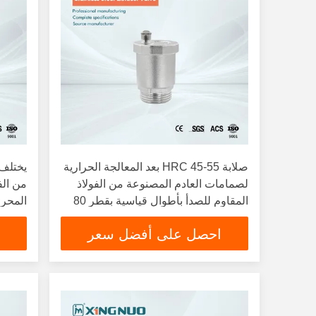
صلابة HRC 45-55 بعد المعالجة الحرارية
يختلف
لصمامات العادم المصنوعة من الفولاذ
من الف
المقاوم للصدأ بأطوال قياسية بقطر 80
المحرك
مم إلى 120 مم بأحجام مختلفة
والمحر
احصل على أفضل سعر