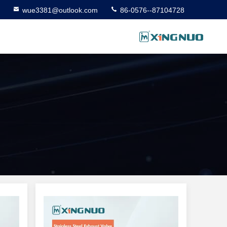
wue3381@outlook.com
86-0576--87104728