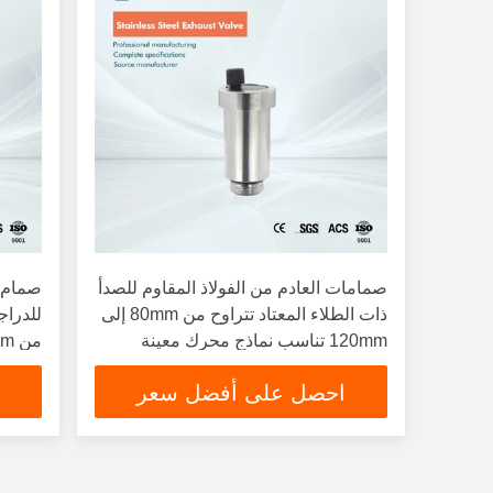
صمامات العادم من الفولاذ المقاوم للصدأ
صمام ا
ذات الطلاء المعتاد تتراوح من 80mm إلى
للدراج
120mm تناسب نماذج محرك معينة
حسب
مختلف
احصل على أفضل سعر