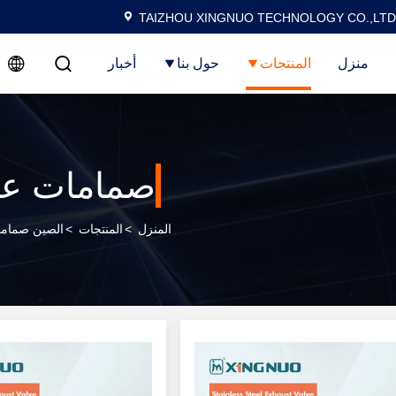
TAIZHOU XINGNUO TECHNOLOGY CO.,LTD
منزل
المنتجات
حول بنا
أخبار
صمامات عا
المنزل
>
المنتجات
>
الصين صماما