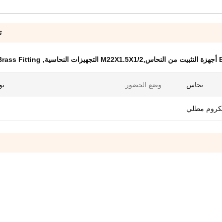
ت
لنحاسية
,
rass Fitting
نحاس
وضع الحضور:
نو
كروم مطلي