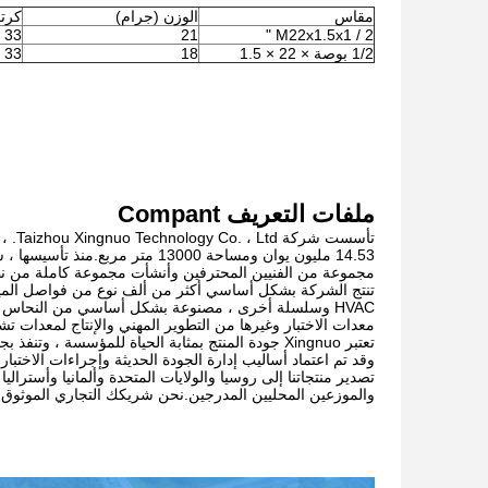
مقاس
الوزن (جرام)
كرت
33 × 23 × 18
21
M22x1.5x1 / 2 "
1/2 بوصة × 22 × 1.5
18
33 × 23 × 18
ملفات التعريف Compant
14.53 مليون يوان ومساحة 13000 
مجموعة من الفنيين المحترفين وأنشأت مجموعة كاملة من نظا
تنتج الشركة بشكل أساسي أكثر من ألف نوع من فواصل المي
معدات الاختبار وغيرها من التطوير المهني والإنتاج لمعدات 
تعتبر Xingnuo جودة المنتج بمثابة الحياة للمؤسسة 
تصدير منتجاتنا إلى روسيا والولايات المتحدة وألمانيا وأسترالي
والموزعين المحليين المدرجين.نحن شريكك التجاري الموثوق ب