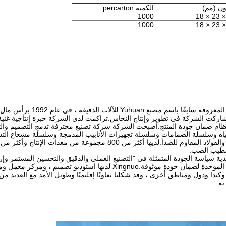
ون (مم)
الكمية percarton
1000
1000
تأسست شركة Taizhou Xingnuo Technology Co. ، Ltd. ، المعروفة 
متر مربع.منذ تأسيسها ، شاركت الشركة في تطوير وإنتاج النحاس.تراكمت لدى الشركة خبرة إنتاجية غ
م ضمان جودة المنتج.أصبحت الشركة شركة تصنيع محترفة تدمج التصميم والتطو
اه وسلسلة الصمامات وسلسلة تجهيزات الأنابيب المدمجة وسلسلة مشعاع الت
تشطيب الصب.
، وتنفذ بجدية سياسة الجودة المتمثلة في "التصنيع العملي والدقيق والتحسين المستمر وإر
وقد تم اعتماد أساليب إدارة الجودة الحديثة وإجراءات الاختبار الموحدة لضمان جودة موثوقة.Xingnuo لديها استود
ا وكندا ودول ومناطق أخرى ، وقد شكلنا تعاونًا إقليميًا وطويل الأمد مع العديد م
ه.