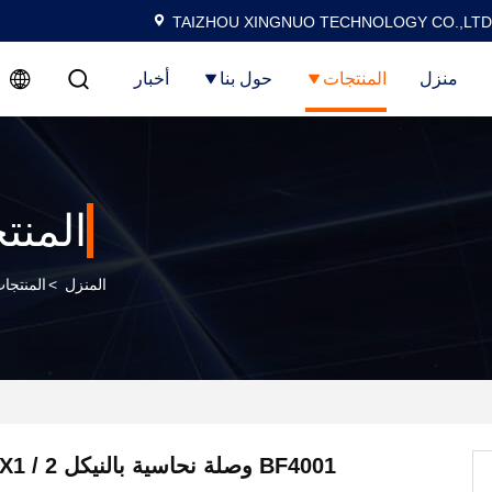
TAIZHOU XINGNUO TECHNOLOGY CO.,LTD
منزل
المنتجات
حول بنا
أخبار
المنت
المنزل
>
المنتجا
BF4001 وصلة نحاسية بالنيكل M22X1.5X1 / 2 "