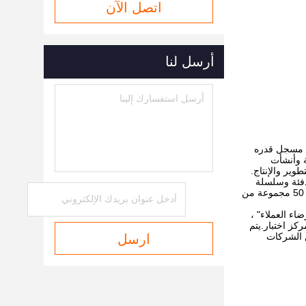
اتصل الآن
أرسل لنا
سابقًا باسم مصنع Yuhuan للآلات الدقيقة ، في عام 1992 برأس مال مسجل قدره
نية وأنشأت
ير والإنتاج.
دفئة وسلسلة
HVAC وسلسلة أخرى ، مصنوعة بشكل أساسي من النحاس والفولاذ المقاوم للصدأ.لديها أكثر من 800 مجموعة من معدات الإنتاج وأكثر من 50 مجموعة من
ضاء العملاء" ،
يو تصميم ، ومركز معمل ومركز اختبار.يتم
ن الشركات
ارسل