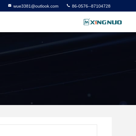
wue3381@outlook.com
86-0576--87104728