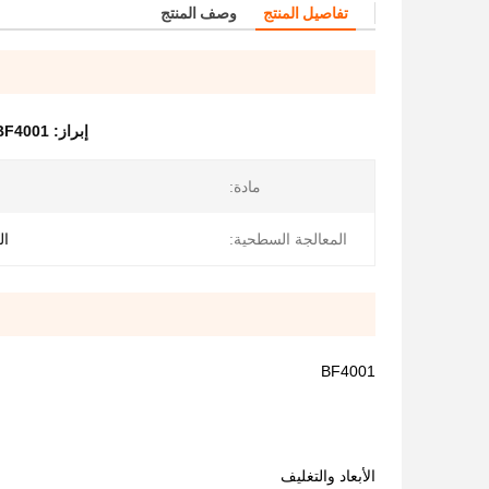
تفاصيل المنتج
وصف المنتج
إبراز:
BF4001 أجهزة التثبيت من النحاس,M22X1.5X1/2 التجهيزات ا
مادة:
المعالجة السطحية:
ال
BF4001
الأبعاد والتغليف