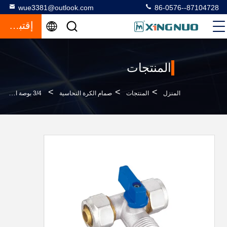
wue3381@outlook.com
86-0576--87104728
إقتباس
المنتجات
>
>
>
المنزل
المنتجات
صمام الكرة النحاسية
3/4 بوصة الكرة النحاس صمام مزورة سطح النيكل BV1037