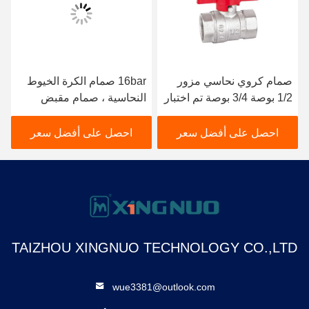
صمام كروي نحاسي مزور
16bar صمام الكرة الخيوط
1/2 بوصة 3/4 بوصة تم اختبار
النحاسية ، صمام مقبض
تسربه بنسبة 100٪
فراشة مزورة
احصل على أفضل سعر
احصل على أفضل سعر
TAIZHOU XINGNUO TECHNOLOGY CO.,LTD
wue3381@outlook.com