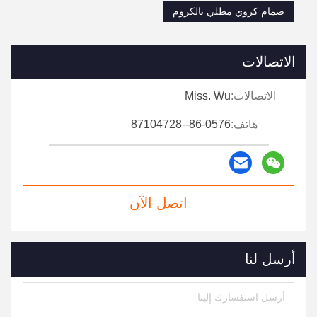
صمام كروي مطلي بالكروم
الاتصالات
الاتصالات:
Miss. Wu
هاتف:
86-0576--87104728
اتصل الآن
أرسل لنا