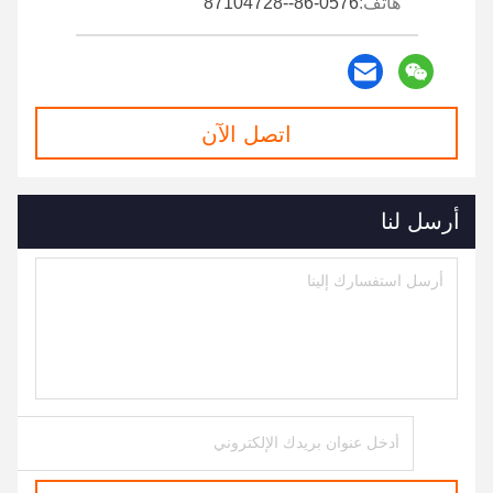
هاتف:
86-0576--87104728
اتصل الآن
أرسل لنا