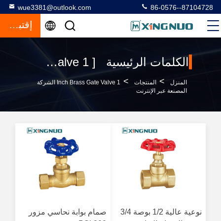
wue3381@outlook.com
86-0576--87104728
إقتباس
الكلمات الرئيسية [ 1 inch brass gate valve ] تطابق 5 المنتجات
>
>
المنزل
المنتجات
1 Inch Brass Gate Valve الشركة
المصنعة عبر الإنترنت
نوعية عالية 1/2 بوصة 3/4
صمام بوابة نحاسي مزور