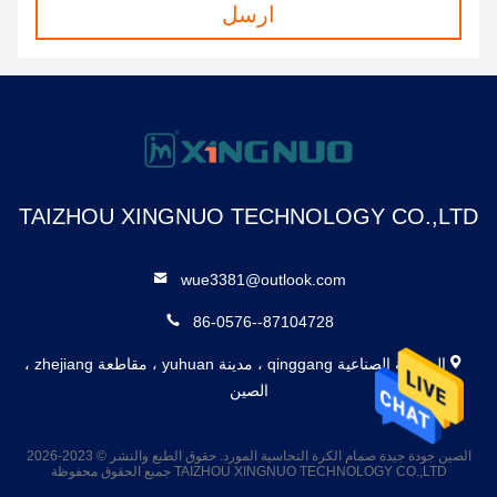
ارسل
TAIZHOU XINGNUO TECHNOLOGY CO.,LTD
wue3381@outlook.com
86-0576--87104728
المنطقة الصناعية qinggang ، مدينة yuhuan ، مقاطعة zhejiang ،
الصين
الصين جودة جيدة صمام الكرة النحاسية المورد. حقوق الطبع والنشر © 2023-2026
TAIZHOU XINGNUO TECHNOLOGY CO.,LTD جميع الحقوق محفوظة