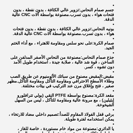
جسم صمام النحاس:
تزوير عالي الكثافة ، بدون نفطة ، بدون
فتحات هواء ، بدون تسرب.مصنوعة بواسطة آلات CNC عالية
الدقة.
بونيه النحاس:
تزوير عالي الكثافة ، بدون نفطة ، بدون فتحات
هواء ، بدون تسرب.مصنوعة بواسطة آلات CNC عالية الدقة.
صمام الكرة:
على نحو سلس ومقاومة للاهتراء ، مع أداء الختم
الجيد.
جذع صمام النحاس:
مصنوعة من النحاس الأصفر المدلفن على
الساخن ، قوة شد عالية ، صلابة جيدة ، استخدام طويل الأمد
دون تشوه ، كسر.
مقبض:
المقبض مصنوع من سبائك الألومنيوم عن طريق الصب
وطلاء الأسطح الاحترافي ومقاومة التآكل ومقاومة التآكل.مظهر
صغير ، فتح وإغلاق مرن عند التركيب في بيئات مختلفة.
مقعد الكرة:
مصنوع بواسطة PTFE النقي (بولي تترافلورو
إيثيلين) ، مع مرونة عالية ومقاومة للتآكل ، ليس من السهل
الشيخوخة.
برغي قفل الفولاذ المقاوم للصدأ:
تصميم داخلي مضاد للارتخاء ،
يمكن استخدامه لفترة طويلة.
يا الدائري:
مصنوعة من مواد خام مستوردة ، خاصة للغاز ،