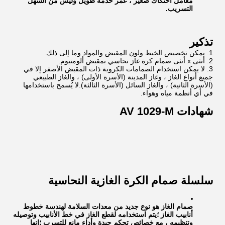
معامل احتكاك صغير ، عمر خدمة طويل وليس من السهل
التسريب.
تذكير
يمكن تخصيص الخيط ولون المقبض والمواد وما إلى ذلك.
أنثى x أنثى صمام كرة غاز نحاسي بمقبض ألومنيوم.
لا يمكن استخدام الصمامات الكروية ذات المقبض الأصفر إلا في
جميع أنواع الغاز ، وغاز المدينة (الأسرة الأولى) ، والغاز الطبيعي
(الأسرة الثانية) ، والغاز السائل (الأسرة الثالثة).لا يُسمح باستخدامها
في أي أنظمة مياه وهواء.
شهادات AV 1029-M
سلسلة صمام الكرة الغازية النحاسية
صمام الغاز هو نوع جديد من معدات السلامة لهندسة خطوط
أنابيب الغاز ؛يتم استخدامه لقطع الغاز في خط الأنابيب وتوصيله
وتنظيمه ، مع خصائص تحكم جيدة وأداء مانع للتسرب ؛إنها