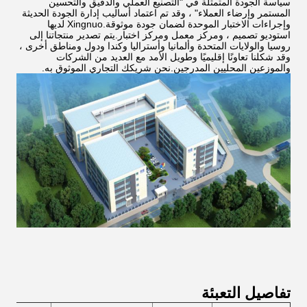
سياسة الجودة المتمثلة في "التصنيع العملي والدقيق والتحسين
المستمر وإرضاء العملاء" ، وقد تم اعتماد أساليب إدارة الجودة الحديثة
وإجراءات الاختبار الموحدة لضمان جودة موثوقة.Xingnuo لديها
استوديو تصميم ، ومركز معمل ومركز اختبار.يتم تصدير منتجاتنا إلى
روسيا والولايات المتحدة وألمانيا وأستراليا وكندا ودول ومناطق أخرى ،
وقد شكلنا تعاونًا إقليميًا وطويل الأمد مع العديد من الشركات
والموزعين المحليين المدرجين.نحن شريكك التجاري الموثوق به.
تفاصيل التعبئة