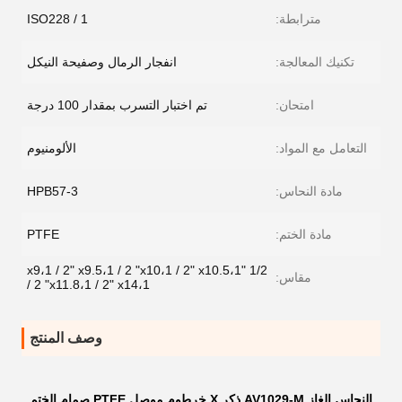
مترابطة:
ISO228 / 1
تكنيك المعالجة:
انفجار الرمال وصفيحة النيكل
امتحان:
تم اختبار التسرب بمقدار 100 درجة
التعامل مع المواد:
الألومنيوم
مادة النحاس:
HPB57-3
مادة الختم:
PTFE
1/2 "x9،1 / 2" x9.5،1 / 2 "x10،1 / 2" x10.5،1
مقاس:
/ 2 "x11.8،1 / 2" x14،1
وصف المنتج
النحاس الغاز AV1029-M ذكر X خرطوم موصل PTFE صمام الختم