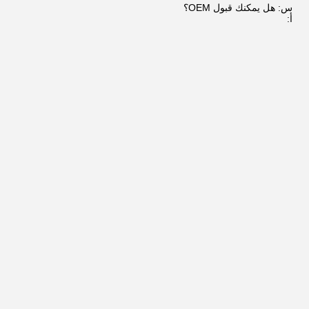
س: هل يمكنك قبول OEM؟
أ: