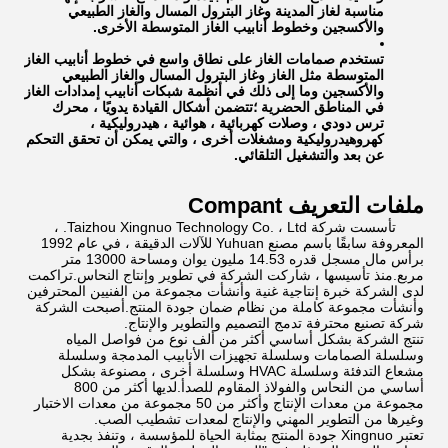
مناسبة لغاز المدينة وغاز البترول المسال والغاز الطبيعي
والأكسجين وخطوط أنابيب الغاز المتوسطة الأخرى.
تستخدم صمامات الغاز على نطاق واسع في خطوط أنابيب الغاز
المتوسطة مثل الغاز وغاز البترول المسال والغاز الطبيعي
والأكسجين وما إلى ذلك في أنظمة شبكات أنابيب إمدادات الغاز
في المناطق الحضرية ؛تتضمن أشكال القيادة يدويًا ، محرك
ترس دودي ، وصلات كهربائية ، هوائية ، هيدروليكية ،
كهروهيدروليكية ومشغلات أخرى ، والتي يمكن أن تحقق التحكم
عن بعد والتشغيل التلقائي.
ملفات التعريف Compant
تأسست شركة Taizhou Xingnuo Technology Co. ، Ltd. ،
المعروفة سابقًا باسم مصنع Yuhuan للآلات الدقيقة ، في عام 1992
برأس مال مسجل قدره 14.53 مليون يوان ومساحة 13000 متر
مربع.منذ تأسيسها ، شاركت الشركة في تطوير وإنتاج النحاس.تراكمت
لدى الشركة خبرة إنتاجية غنية وأنشأت مجموعة من الفنيين المحترفين
وأنشأت مجموعة كاملة من نظام ضمان جودة المنتج.أصبحت الشركة
شركة تصنيع محترفة تدمج التصميم والتطوير والإنتاج.
تنتج الشركة بشكل أساسي أكثر من ألف نوع من فواصل المياه
وسلسلة الصمامات وسلسلة تجهيزات الأنابيب المدمجة وسلسلة
مشعاع التدفئة وسلسلة HVAC وسلسلة أخرى ، مصنوعة بشكل
أساسي من النحاس والفولاذ المقاوم للصدأ.لديها أكثر من 800
مجموعة من معدات الإنتاج وأكثر من 50 مجموعة من معدات الاختبار
وغيرها من التطوير المهني والإنتاج لمعدات تشطيب الصب.
تعتبر Xingnuo جودة المنتج بمثابة الحياة للمؤسسة ، وتنفذ بجدية