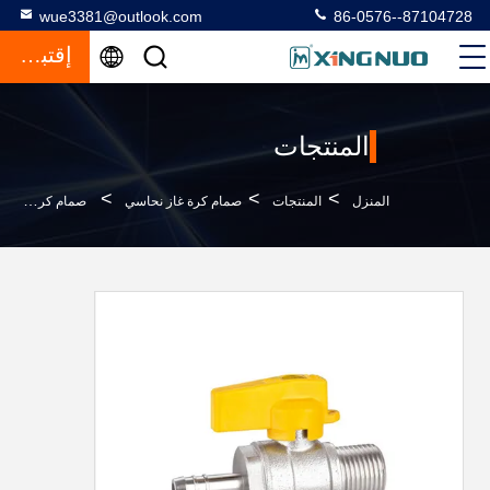
wue3381@outlook.com
86-0576--87104728
إقتباس
المنتجات
>
>
>
المنزل
المنتجات
صمام كرة غاز نحاسي
صمام كروي غاز نحاسي أملس مع موصل خرطوم X ذكر صمام ختم PTFE