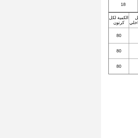
18
ل
الكمية لكل
اخلي
كرتون
80
80
80