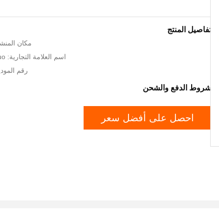
تفاصيل المنتج
مكان المنشأ
اسم العلامة التجارية: Taizhou XingNuo
رقم الموديل: -25
شروط الدفع والشحن
احصل على أفضل سعر