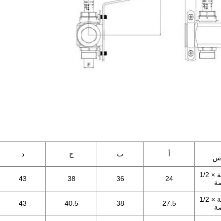
أ
ب
ج
د
س
1/2 بوصة × 1/2
43
38
36
24
ة
3/4 بوصة × 1/2
43
40.5
38
27.5
ة