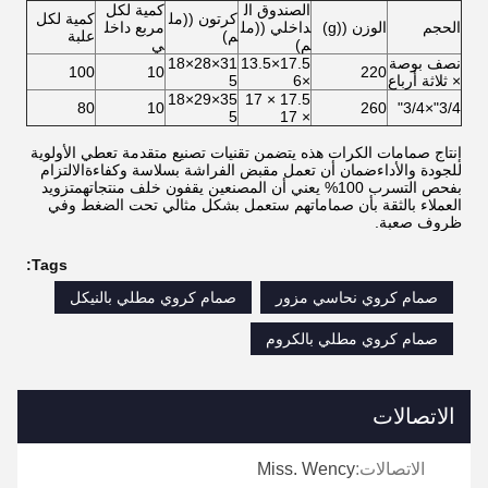
الصندوق ال
كمية لكل
كرتون ((مل
كمية لكل
الحجم
الوزن ((g)
داخلي ((مل
مربع داخل
م)
علبة
م)
ي
نصف بوصة
17.5×13.5
31×28×18
100
10
220
× ثلاثة أرباع
×6
5
35×29×18
17.5 × 17
80
10
260
3/4"×3/4"
5
× 17
إنتاج صمامات الكرات هذه يتضمن تقنيات تصنيع متقدمة تعطي الأولوية
للجودة والأداءضمان أن تعمل مقبض الفراشة بسلاسة وكفاءةالالتزام
بفحص التسرب 100% يعني أن المصنعين يقفون خلف منتجاتهمتزويد
العملاء بالثقة بأن صماماتهم ستعمل بشكل مثالي تحت الضغط وفي
ظروف صعبة.
Tags:
صمام كروي نحاسي مزور
صمام كروي مطلي بالنيكل
صمام كروي مطلي بالكروم
الاتصالات
الاتصالات:
Miss. Wency