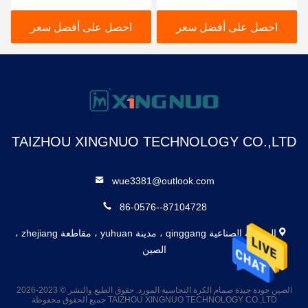
تسربه بنسبة 100٪
فراشة مزورة
احصل على أفضل سعر
احصل على أفضل سعر
TAIZHOU XINGNUO TECHNOLOGY CO.,LTD
wue3381@outlook.com
86-0576--87104728
المنطقة الصناعية qinggang ، مدينة yuhuan ، مقاطعة zhejiang ،
الصين
الصين جودة جيدة صمام الكرة النحاسية المورد. حقوق الطبع والنشر © 2023-2026
TAIZHOU XINGNUO TECHNOLOGY CO.,LTD جميع الحقوق محفوظة