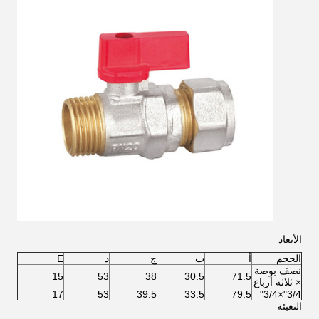
الأبعاد
الحجم
أ
ب
ج
د
E
نصف بوصة
15
53
38
30.5
71.5
× ثلاثة أرباع
17
53
39.5
33.5
79.5
3/4"×3/4"
التعبئة