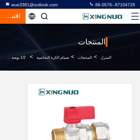
wue3381@outlook.com
86-0576--87104728
إقتباس
المنتجات
>
>
>
المنزل
المنتجات
صمام الكرة النحاسية
1/2 بوصة 3/4 بوصة من النحاس صمام الكرة الفراشة مقبض صمام كرة SS