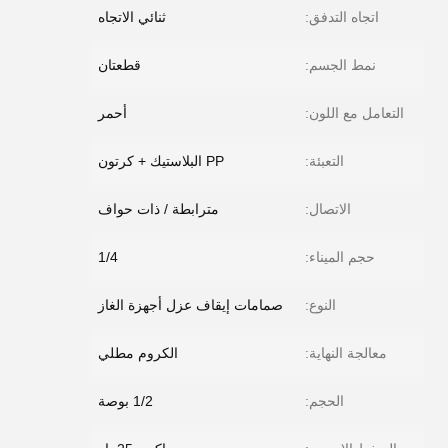
اتجاه التدفق:
ثنائي الاتجاه
نمط الجسم:
قطعتان
التعامل مع اللون:
أحمر
التعبئة:
PP البلاستيك + كرتون
الاتصال:
مترابطة / ذات حواف
حجم الميناء:
1/4
النوع:
صمامات إيقاف عزل أجهزة الغاز
معالجة النهاية:
الكروم مطلي
الحجم:
1/2 بوصة