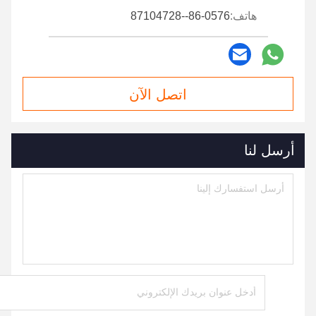
هاتف:
86-0576--87104728
اتصل الآن
أرسل لنا