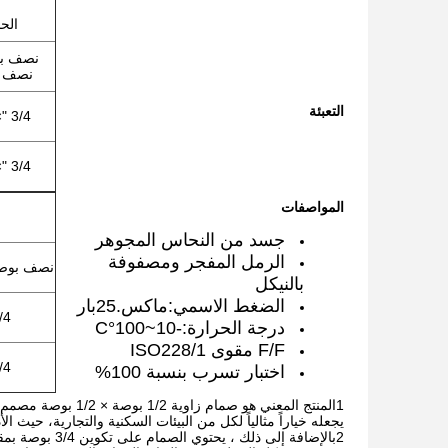
الح
نصف ب
نصف 
التعبئة
3/4 "×1/2"
3/4 "×3/4"
المواصفات
جسد من النحاس المجوهر
الرمل المفجر ومصفوفة
نصف بوص
بالنيكل
الضغط الاسمي:ماكس.25بار
"×1/2"
درجة الحرارة:-10~100°C
F/F مقوى ISO228/1
"×3/4"
اختبار تسرب بنسبة 100%
1المنتج المعني هو 
يجعله خياراً مثالياً لكل من البيئات السكنية والتجارية، حيث الأ