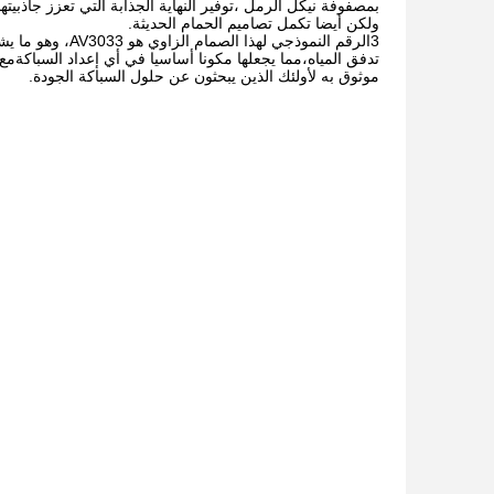
بمصفوفة نيكل الرمل ،توفير النهاية الجذابة التي تعزز جاذبيت
ولكن أيضا تكمل تصاميم الحمام الحديثة.
3الرقم النموذجي
تدفق المياه،مما يجعلها مكونا أساسيا في أي إعداد السباكةمع
موثوق به لأولئك الذين يبحثون عن حلول السباكة الجودة.