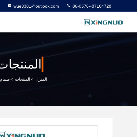
wue3381@outlook.com
86-0576--87104728
المنتجات
المنزل
>
المنتجات
>
صمام 