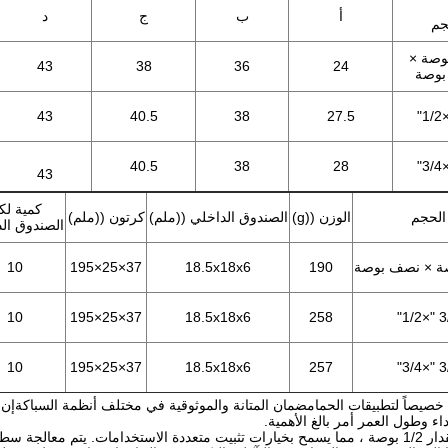
أ
ب
ج
د
جم
وصة ×
43
38
36
24
بوصة
43
40.5
38
27.5
40.5
38
28
43
كمية لك
الحجم
الوزن ((g)
الصندوق الداخلي ((ملم)
كرتون ((ملم)
الصندوق ال
ة × نصف بوصة
190
18.5x18x6
37×25×195
10
10
37×25×195
18.5x18x6
258
3/4 
10
37×25×195
18.5x18x6
257
3/4 
صمام زاوية 1/2 بوصة × 1/2 بوصة مصمم خصيصاً لتطبيقات الحمامضمان المتانة والموثوقية في مختلف أنظمة السباك
داء وطول العمر أمر بالغ الأهمية.
2بالإضافة إلى ذلك ، يحتوي الصمام على تكوين 3/4 بوصة بمقدار 1/2 بوصة ، مما يسمح بخيارات تثبيت متعددة الاستخدامات. يتم م