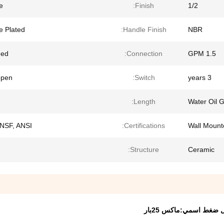
e
Finish:
1/2
 Plated
Handle Finish:
NBR
ded
Connection:
1.5 GPM
open
Switch:
3 years
Length:
Water Oil 
NSF, ANSI
Certifications:
Wall Mount
d
Structure:
Ceramic
ضغط اسمي:ماكس 25بار