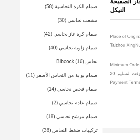
3/4 "x1/2" رمل انفجار الصفيحة
صمام الكرة النحاسية
(58)
النيكل
مشعب نحاسي
(30)
صمام كرة غاز نحاسي
(42)
Place of Origin
صمام زاوية نحاسي
(40)
نحاس Bibcock
(16)
Minimum Order
قت التسليم: 30
صمام بوابة من النحاس الأصفر
(11)
Payment Terms
صمام فحص نحاسي
(14)
صمام عادم نحاسي
(2)
صمام مرشح نحاسي
(18)
تركيبات ضغط النحاس
(38)