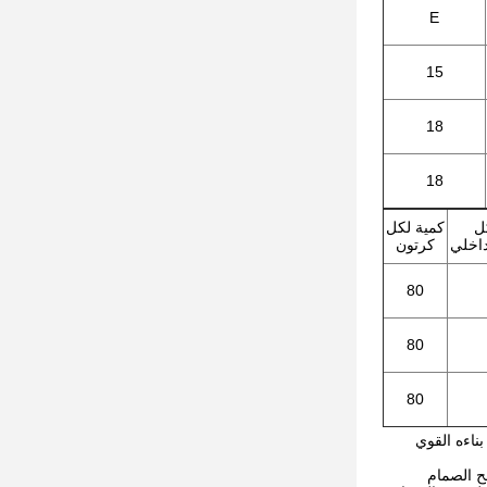
E
15
18
18
ل
كمية لكل
داخلي
كرتون
80
80
80
ةإن بناءه القوي
عالجة سطح الصمام