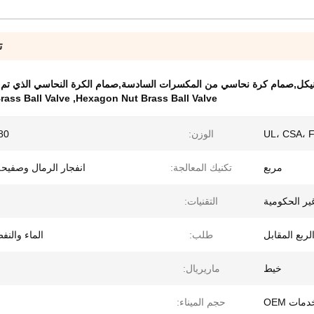
ت
كل,صمام كرة نحاسي من المكسرات السادسة,صمام الكرة النحاسي الذي تم ا
rass Ball Valve
,
Hexagon Nut Brass Ball Valve
UL، CSA، 
الوزن:
280 ج
مربع
تكنيك المعالجة:
انفجار الرمال وصفيحة
ير الحكومية
التقنيات:
لربع المقابل
طلب:
الماء والنفط
خيط
ماريريال:
مات OEM
حجم الميناء: