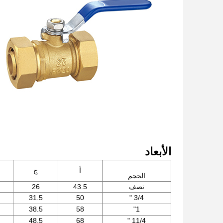
الأبعاد
أ
ج
الحجم
نصف
43.5
26
31.5
50
3/4 "
38.5
58
1"
48.5
68
11/4 "