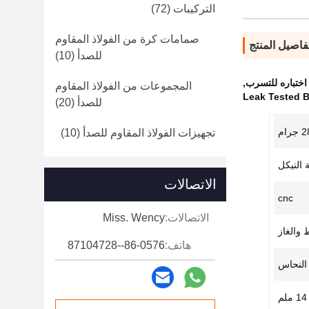
التركيبات
(72)
صمامات كرة من الفولاذ المقاوم
فاصيل المنتج
للصدأ
(10)
ختباره للتسرب
,
المجموعات من الفولاذ المقاوم
Leak Tested B
للصدأ
(20)
رام
تجهيزات الفولاذ المقاوم للصدأ
(10)
 النيكل
الاتصالات
cnc
الاتصالات:
Miss. Wency
 والغاز
هاتف:
86-0576--87104728
النحاس
14 ملم