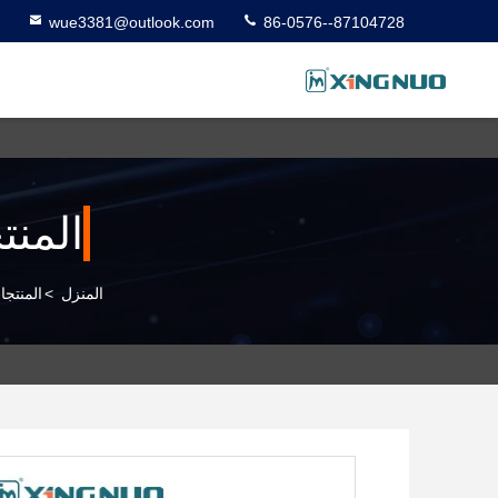
wue3381@outlook.com
86-0576--87104728
المنت
المنزل
>
المنتجا