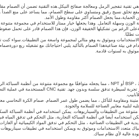
هي تقنية تنفجير الرمل ومعالجة صفائح النيكل.هذه التقنية تضمن أن الصمام مقا
فع تخلق نسيج رقيق ومتساوي على سطح الصمام، مما يساعد على منع الصدأ 
 الحماية،مما يجعل الصمام أكثر مقاومة وطول الأمد.
خفيفة الوزن وسهلة التعامل. وهذا يجعلها خيار ممتاز للاستخدام في مجموعة متنوعة 
عيةعلى الرغم من تشكيلها الخفيفة الوزن، فإن هذا الصمام قادر على تحمل ضغو
الاستخدامات وموثوق به وهو مثالي لمجموعة واسعة من التطبيقات.سواء كنت 
م في بيئة صناعيةهذا الصمام بالتأكيد يلبي احتياجاتك مع تشغيله ربع دورةصمام 
موثوق به لسنوات قادمة.
صمام كرة النحاس Xingnuo متوفر في نوعين من الخيوط ، BSP أو NPT ، مما يجعله متوافقًا مع مجموعة متنوعة من أنظمة 
المربع للصمام يجعل من السهل التشبث وتدوير، مما يوفر تجربة لسيطرة تدفق سلسة وبدون جهد. تقنية
أنابيب.
تينة ومقاومة للتآكل ، مما يضمن طول عمر الصمام. صمام الكرة النحاسي مع
 كرة النحاس Xingnuo في مجموعة متنوعة من التطبيقات والسيناريوهات. يمكن استخدامه في أنظمة السباكة ال
ن استخدامه أيضا في أنظمة السباكة التجارية، مثل التحكم في تدفق المياه في 
ية في التطبيقات الصناعية ، مثل التحكم في تدفق المواد الكيميائية أو الغازات
ام الكرة الحديدية Xingnuo هو عنصر سباك متعدد الاستخدامات وموثوق به ويمكن استخدامه في تطبيقات سيناريوهات
ودة عالية لأي نظام سباك.