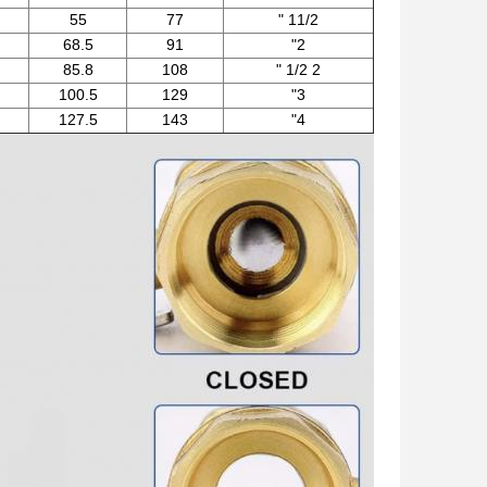
55
77
11/2 "
68.5
91
2"
85.8
108
2 1/2 "
100.5
129
3"
127.5
143
4"