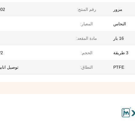
مزور
رقم المنتج:
002
النحاس
المعيار:
16 بار
مادة المقعد:
3 طريقة
الحجم:
1/2 
PTFE
النطاق:
توصيل انابي