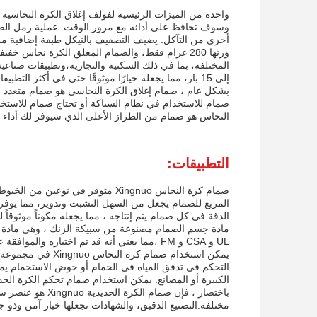
واحدة من الميزات الرئيسية لفولف إغلاق الكرة النحاسية 
وسوف تحافظ على أدائه مع مرور الوقت. عملية رمل الص
أخرى من التآكل. يضيف التصفيف بالنيكل طبقة إضافية من
وزنها 280 غرام فقط، والصمام المغلق الكرة نحاس 
المختلفة، بما في ذلك السكنية والتجارية،وتطبيقات صنا
إلى 15 بار، مما يجعله خيارًا موثوقًا حتى في أكثر التطبيقات تطلبًا.
بشكل عام ، صمام إغلاق الكرة النحاسي هو صمام متعدد 
صمام للاستخدام في نظام السباكة أو تحتاج صمام للاستخدا
النحاس هو صمام من الطراز الأعلى الذي سيوفر لك أداء 
التطبيقات:
الدقة في كل صمام يتم إنتاجه ، مما يجعله مكوناً موثوقاً لل
مادة جسم الصمام مصنوعة من سبيكة الزنك ، وهي مادة م
UL و CSA و FM ،مما يعني أنه قد تم اختباره والموافقة عليه لتلبية معايير الصناعة للسلامة والجودة.
يمكن استخدام صمام
التحكم في تدفق المياه في الحمام أو حوض الاستحمام.يمك
الكبيرة أو المصانع. يمكن استخدام صمام تحكم الكرة الحديد
باختصار ، فإن صم
مختلفة.التصنيع الدقيق، والشهادات تجعلها خيار آمن وذو ج