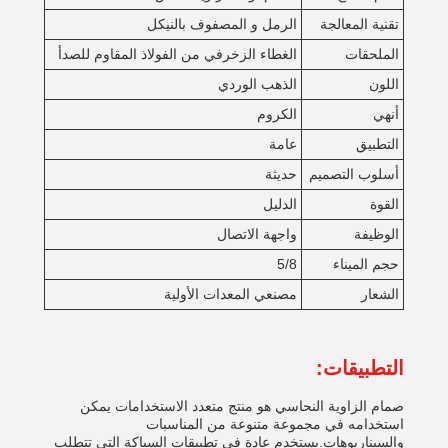
تقنية المعالجة
الرمل و المصفوف بالنيكل
الملحقات
الغطاء الزخرفي من الفولاذ المقاوم للصدأ
اللون
الذهب الوردي
أنهي
الكروم
التطبيق
عامة
أسلوب التصميم
حديثة
القوة
الدليل
الوظيفة
واجهة الاتصال
حجم الميناء
5/8
الشعار
مصنعي المعدات الأولية
التطبيقات:
صمام الزاوية النحاسي هو منتج متعدد الاستخدامات يمكن
استخدامه في مجموعة متنوعة من المناسبات
والسيناريوهات.يستخدم عادة في تطبيقات السباكة التي تتطلب