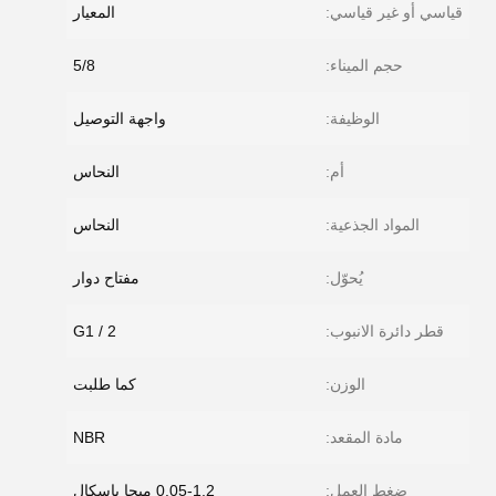
قياسي أو غير قياسي:
المعيار
حجم الميناء:
5/8
الوظيفة:
واجهة التوصيل
أم:
النحاس
المواد الجذعية:
النحاس
يُحوّل:
مفتاح دوار
قطر دائرة الانبوب:
G1 / 2
الوزن:
كما طلبت
مادة المقعد:
NBR
ضغط العمل:
0.05-1.2 ميجا باسكال