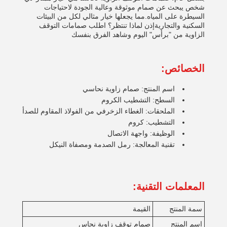
شخص يبحث عن صمام موثوقة وعالية الجودة لاحتياجات
السيطرة على المياه.مما يجعلها خيار مثالي لكل من البيئات
السكنية والتجاريةإذن لماذا تنتظر؟ اطلب صمامات التوقف
الزاوية من "برأس" اليوم وشاهد الفرق بنفسك
الخصائص:
اسم المنتج: صمام زاوية نحاسي
السطح: التشطيب الكروم
الملحقات: الغطاء الزخرفي من الفولاذ المقاوم للصدأ
التشطيب: كروم
الوظيفة: واجهة الاتصال
تقنية المعالجة: رمل الصدمة ومصفاة النيكل
المعلمات التقنية:
سمة المنتج
القيمة
اسم المنتج
صمام توقف زاوية نحاس