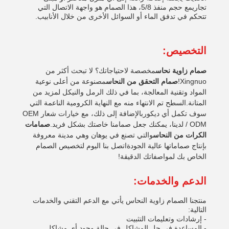
تجاريمع حجم منفذ 5/8، هذا الصمام هو واجهة الاتصال التي
تتحكم في تدفق الماء أو السوائل الأخرى من خلال الأنابيب.
التخصيص:
صمام زاوية نحاس
مخصصة لاحتياجاتك؟ لا تبحث أكثر من
Xingnuo!
صمام التحقق من النحاس
مصنوعة من أعلى نوعية
المواد وتقنية المعالجة، بما في ذلك الرمل والنيكل لمزيد من
المتانة.السطح تم الانتهاء منه مع النهاية الكرومية الناعمة التي
سوف تكمل أي ديكوربالإضافة إلى ذلك، مع خيارات شعار OEM
/ ODM لدينا، يمكنك جعل صمامنا خاصتك بشكل فريد.
صمامات
الكرات من النحاس
والتي تصنع في يوهان وهي مدينة معروفة
بإنتاج صماماتها عالية الجودةاتصل بنا اليوم لتخصيص الصمام
الخاص بك لمواصفاتك الدقيقة!
الدعم والخدمات:
منتجنا الصمام زاوية النحاس يأتي مع الدعم التقني والخدمات
التالية:
- إرشادات وتعليمات التثبيت
- المساعدة في حل المشاكل في حالة وجود أي مشاكل