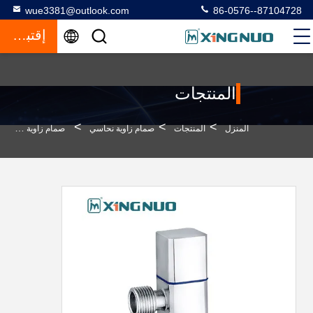
wue3381@outlook.com
86-0576--87104728
إقتباس
المنتجات
>
>
>
المنزل
المنتجات
صمام زاوية نحاسي
صمام زاوية من النحاس مع غطاء الزخرفي من الفولاذ المقاوم للصدأ