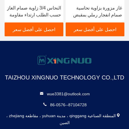
غاز مزورة بزاوية نحاسية
النحاس 3/4 زاوية صمام الغاز
صمام انفجار رملي بمقبض
حسب الطلب ارتداء مقاومة
ألومنيوم
BV1005-MF
احصل على أفضل سعر
احصل على أفضل سعر
TAIZHOU XINGNUO TECHNOLOGY CO.,LTD
wue3381@outlook.com
86-0576--87104728
المنطقة الصناعية qinggang ، مدينة yuhuan ، مقاطعة zhejiang ،
الصين