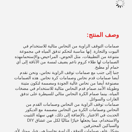
وصف المنتج:
صمامات التوقف الزاوية من النحاس مثالية للاستخدام في
البيوت والتجارة. إنها مناسبة لتحكم تدفق المياه في مجموعة
متنوعة من التطبيقات، مثل الحوض، المراحيض،والإستحمامهذه
الصمامات لها طلاء كروم ناعم يضيف لمسة من الأناقة إلى أي
حمام أو مطبخ.
جنبا إلى جنب مع صمامات توقف الزاوية نحاس، ونحن نقدم
أيضا صمامات قدم نحاس وصمامات كرة نحاس. هذه الصمامات
مصنوعة أيضا من نحاس عالية الجودة ومصممة لتكون متينة
وطويلة الأمد.صمام قدم النحاس مثالية للاستخدام في مضخات
المياه، بينما صمام الكرة النحاس مثالي للسيطرة على تدفق
الغازات والسوائل.
صمامات توقف الزاوية من النحاس وصمامات القدم من
النحاس وصمامات الكرة من النحاس مصممة مع الديكور
الحديث في الاعتبار..بالإضافة إلى ذلك، فهي سهلة التثبيت
والاستخدام، مما يجعلها خيارًا مثاليًا لكل من عشاق DIY
والسباكين المحترفين.
بشكل عام، صمامات التوقف الزاوية نحاسنا هي خيار ممتاز لأي