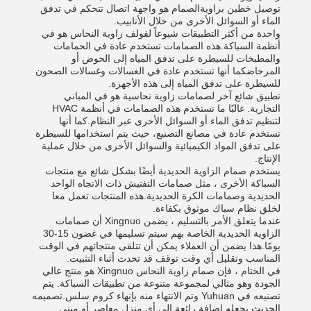
توصيل خطين بزاويةالصمام هو واجهة اتصال تتحكم في تدفق
الماء أو السوائل الأخرى من خلال الأنابيب.
واحدة من أكثر التطبيقات شيوعاً لفولف زاوية النحاس هو في
أنظمة السباكة.هذه الصمامات تستخدم عادة في الحمامات
والمطبخات للسيطرة على تدفق المياه إلى الحوض أو
المرحاضكما أنها تستخدم عادة في الغسالات وغسالات الصحون
للسيطرة على تدفق المياه إلى هذه الأجهزة.
تطبيق شائع آخر لصمامات زاوية نحاسية هو في المباني
التجارية. غالبًا ما تستخدم هذه الصمامات في أنظمة HVAC
لتنظيم تدفق الماء أو السوائل الأخرى عبر النظام.كما أنها
تستخدم عادة في مصانع التصنيع، حيث يتم استخدامها للسيطرة
على تدفق المواد الكيميائية والسوائل الأخرى من خلال عملية
الإنتاج.
يستخدم صمام الزاوية الحديدية أيضًا بشكل شائع مع منتجات
السباكة الأخرى ، مثل صمامات التفتيش ذات الاتجاه الواحد
الحديدية وصمامات الكرة الحديدية.هذه المنتجات تعمل معا
لخلق نظام سباك موثوق بكفاءة.
عندما يتعلق الأمر بالتسليم ، يضمن Xingnuo أن صمامات
الزاوية الحديدية الخاصة بهم سيتم تسليمها في غضون 15-30
يومًا.هذا يضمن أن العملاء يمكن أن تتلقى منتجاتهم في الوقت
المناسب وتقليل أي وقت توقف قد تحدث أثناء التثبيت.
في الختام ، فإن صمام زاوية النحاس Xingnuo هو منتج عالي
الجودة وهو مثالي لمجموعة متنوعة من تطبيقات السباكة. يتم
تصنيعه في Yuhuan وتم الانتهاء منه بإنهاء كروم سلس.تصميمه
الحديث يجعله إضافة رائعة إلى أي منزل معاصر أو مبنى