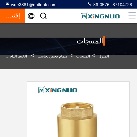
wue3381@outlook.com
86-0576--87104728
إقتباس
المنتجات
>
>
>
المنزل
المنتجات
صمام فحص نحاسي
الخيط الداخلي اليدوي الذكور الخيوط مباشرة من خلال صمام التحكم في الاتجاه الواحد -20.C إلى 100.C درجة حرارة صمام التحكم في التأرجح