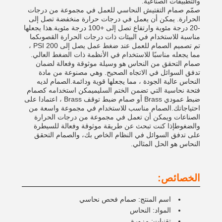
والتطبيقات الصناعية.
صمّم صمام التفتيش النحاسي للعمل في مجموعة من درجات
الحرارة. يمكن أن يعمل في درجات حرارة منخفضة تصل إلى
-20 درجة مئوية وارتفاع تصل إلى +100 درجة مئوية.هذا يجعلها
مناسبة للاستخدام في البيئات ذات درجات الحرارة القصوىكما
تم تصميم الصمام للعمل عند ضغط عمل يصل إلى 200 PSI ،
مما يجعله مناسبًا للاستخدام في الأنظمة ذات الضغط العالي.
صمام التحقق من النحاس هو وسيلة موثوقة وفعالة لضمان
تدفق السوائل في الاتجاه الصحيح. وهي مصنوعة من مادة
النحاس عالية الجودة ، مما يجعلها قوية ودائمة.الصمام لديه
فتحة نحاسية التي تضمن الختم السليميمكن استخدامه كصمام
ضبط عمودي Brass أو صمام ضبط توقف Brass ، اعتمادا على
احتياجاتك.الصمام مناسب للاستخدام في مجموعة واسعة من
الصناعات ويمكن أن تعمل في مجموعة من درجات الحرارة
والضغوطإذا كنت تبحث عن طريقة موثوقة وفعالة للسيطرة
على تدفق السوائل في النظام الخاص بك، والصمام التحقق
النحاس هو الحل المثالي.
الخصائص:
اسم المنتج: صمام فحص نحاسي
المواد: النحاس
تقنيات: مزورة