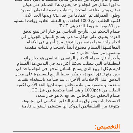
تدفق السائل في اتجاه واحد.يحتوي هذا الصمام على هيكل
توقف ويتم صناعته باستخدام تقنيات متقدمة لضمان الصمود
وطول العمرلقد تم اعتمادها من قبل CE ولديها الحد الأدنى
لكمية الطلب من 1000 قطعة، مع التعبئة العادية ووقت التسليم
من 30 يوما. شروط الدفع هي T / T.
صمام التحكم في التأرجح النحاسي هو خيار آخر لمنع تدفق
العودة.يحتوي على هيكل مذبذب يسمح للسيال بالجريان في
اتجاه واحد بينما يمنعه من التدفق مرة أخرى في الاتجاه
المعاكسهذا الصمام مصنوع أيضاً باستخدام تقنيات متقدمة
ومصنوع من مواد نحاس دائمة.
وأخيراً، فإن صمام الاختبار الرئيسي النحاسي هو خيار رائع
للتطبيقات التي تتطلب تحكمًا أكثر دقة في التدفق.هذا الصمام
لديه هيكل الربيع الذي يسمح للسائل لتدفق في اتجاه واحد في
حين منع تدفق العودة، ويمكن ضبط الربيع للسيطرة على معدل
التدفق. مثل الاختلافات الأخرى ، يتم صناعته باستخدام تقنيات
متقدمة و مصنوع من مادة نحاس متينة.لديها الحد الأدنى لكمية
الطلب من 1000pcs و هي أيضا معتمدة من قبل CE.
صمام التحقق من النحاس Xingnuo هو خيار متعدد
الاستخدامات وموثوق به لمنع التدفق العكسي في مجموعة
متنوعة من التطبيقاتمن المؤكد أنها ستستمر لسنوات قادمة.
التخصيص: