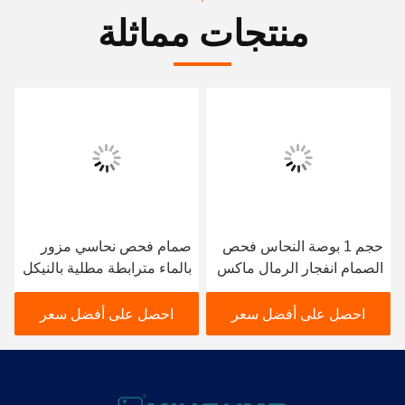
منتجات مماثلة
حجم 1 بوصة النحاس فحص
صمام فحص نحاسي مزور
الصمام انفجار الرمال ماكس
بالماء مترابطة مطلية بالنيكل
25bar مزورة الجسم النحاس
CV5004
احصل على أفضل سعر
احصل على أفضل سعر