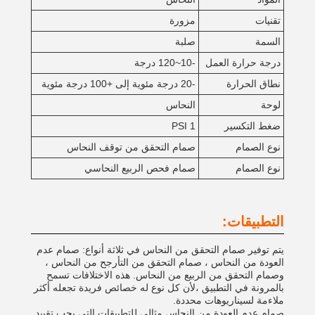
تقنيات
مزورة
السمة
صلبة
درجة حرارة العمل
-10~120 درجة
نطاق الحرارة
-20 درجة مئوية إلى +100 درجة مئوية
لوحة
النحاس
ضغط التكسير
1 PSI
نوع الصمام
صمام التحقق من توقف النحاس
نوع الصمام
صمام فحص الربيع النحاسي
التطبيقات:
يتم توفير صمام التحقق من النحاس في ثلاثة أنواع: صمام عدم
العودة من النحاس ، صمام التحقق من التأرجح من النحاس ،
وصمام التحقق من الربيع من النحاس. هذه الاختلافات تسمح
بالمرونة في التطبيق ،لأن كل نوع له خصائص فريدة تجعله أكثر
ملاءمة لسيناريوهات محددة.
صمام عدم العودة من النحاس مثالي للتطبيقات التي يجب تقييد