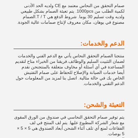
صمام التحقق من النحاس معتمد مع CE ولديه الحد الأدنى
لكمية الطلب من 1000pcs. يتم تعبئة الصمام بشكل طبيعي
ولديه وقت تسليم 30 يوما. شروط الدفع هي T / T.الصمام
مصنوع في يوهان، مكان معروف لإنتاج صمامات عالية الجودة.
الدعم والخدمات:
منتجنا الصمام التحقق النحاس يأتي مع الدعم الفني والخدمات
لضمان التثبيت السليم والوظائف.فريقنا من الخبراء متاح لتقديم
المساعدة في أي أسئلة أو مخاوف متعلقة بالمنتجنحن نقدم
أيضا خدمات الصيانة والإصلاح للحفاظ على صمام التفتيش
الخاص بك في حالة مثالية. اتصل بنا لمزيد من المعلومات حول
الدعم التقني والخدمات.
التعبئة والشحن:
يتم توفير صمام التحقق النحاسي في صندوق من الورق المقوى
مع شعار الشركة المطبوع عليها. يتم لف المنتج في لف
الفقاعات لمنع أي تلف أثناء الشحن.أبعاد الصندوق هي 5 × 5 ×
5 بوصات.