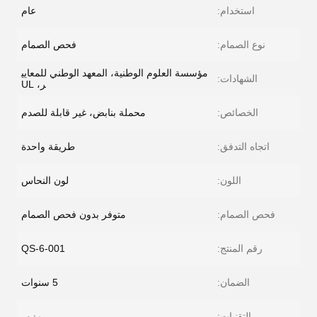
استخدام:
عام
نوع الصمام:
فحص الصمام
مؤسسة العلوم الوطنية، المعهد الوطني للمعايي
الشهادات:
ر، UL
الخصائص:
محملة بنابض، غير قابلة للصدم
اتجاه التدفق:
طريقة واحدة
اللون:
لون النحاس
فحص الصمام:
متوفر بدون فحص الصمام
رقم المنتج:
QS-6-001
الضمان:
5 سنوات
التقنيات:
مزور