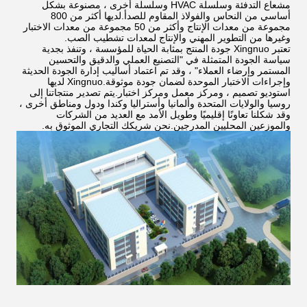
مشعاع التدفئة وسلسلة HVAC وسلسلة أخرى ، مصنوعة بشكل
أساسي من النحاس والفولاذ المقاوم للصدأ.لديها أكثر من 800
مجموعة من معدات الإنتاج وأكثر من 50 مجموعة من معدات الاختبار
وغيرها من التطوير المهني والإنتاج لمعدات تشطيب الصب.
تعتبر Xingnuo جودة المنتج بمثابة الحياة للمؤسسة ، وتنفذ بجدية
سياسة الجودة المتمثلة في "التصنيع العملي والدقيق والتحسين
المستمر وإرضاء العملاء" ، وقد تم اعتماد أساليب إدارة الجودة الحديثة
وإجراءات الاختبار الموحدة لضمان جودة موثوقة.Xingnuo لديها
استوديو تصميم ، ومركز معمل ومركز اختبار.يتم تصدير منتجاتنا إلى
روسيا والولايات المتحدة وألمانيا وأستراليا وكندا ودول ومناطق أخرى ،
وقد شكلنا تعاونًا إقليميًا وطويل الأمد مع العديد من الشركات
والموزعين المحليين المدرجين.نحن شريكك التجاري الموثوق به.