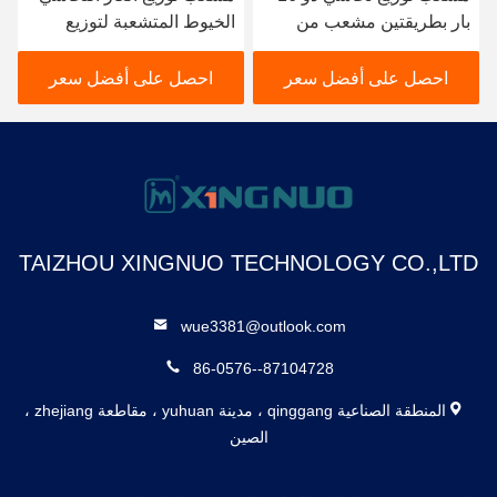
بار بطريقتين مشعب من
الخيوط المتشعبة لتوزيع
النحاس الأصفر
المياه الساخنة
احصل على أفضل سعر
احصل على أفضل سعر
TAIZHOU XINGNUO TECHNOLOGY CO.,LTD
wue3381@outlook.com
86-0576--87104728
المنطقة الصناعية qinggang ، مدينة yuhuan ، مقاطعة zhejiang ،
الصين