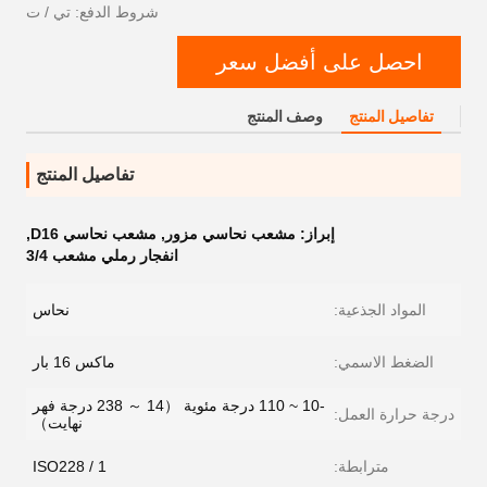
شروط الدفع: تي / ت
احصل على أفضل سعر
تفاصيل المنتج
وصف المنتج
تفاصيل المنتج
إبراز:
مشعب نحاسي مزور
,
مشعب نحاسي D16
,
انفجار رملي مشعب 3/4
المواد الجذعية:
نحاس
الضغط الاسمي:
ماكس 16 بار
-10 ~ 110 درجة مئوية （14 ～ 238 درجة فهر
درجة حرارة العمل:
نهايت）
مترابطة:
ISO228 / 1