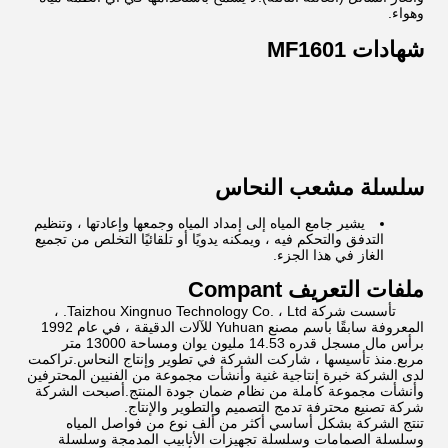
وهواء.
شهادات MF1601
سلسلة مشعب النحاس
يشير جامع المياه إلى إمداد المياه وجمعها وإعادتها ، وتنظيم
التدفق والتحكم فيه ، ويمكنه يدويًا أو تلقائيًا التخلص من تجميع
الغاز في هذا الجزء.
ملفات التعريف Compant
تأسست شركة Taizhou Xingnuo Technology Co. ، Ltd. ،
المعروفة سابقًا باسم مصنع Yuhuan للآلات الدقيقة ، في عام 1992
برأس مال مسجل قدره 14.53 مليون يوان ومساحة 13000 متر
مربع.منذ تأسيسها ، شاركت الشركة في تطوير وإنتاج النحاس.تراكمت
لدى الشركة خبرة إنتاجية غنية وأنشأت مجموعة من الفنيين المحترفين
وأنشأت مجموعة كاملة من نظام ضمان جودة المنتج.أصبحت الشركة
شركة تصنيع محترفة تدمج التصميم والتطوير والإنتاج.
تنتج الشركة بشكل أساسي أكثر من ألف نوع من فواصل المياه
وسلسلة الصمامات وسلسلة تجهيزات الأنابيب المدمجة وسلسلة