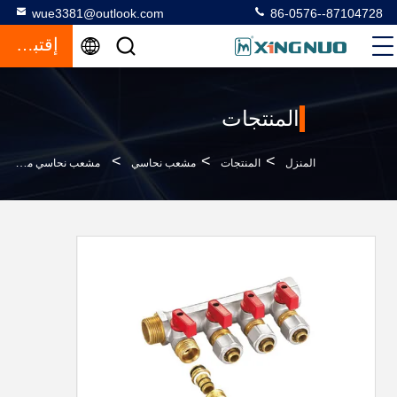
wue3381@outlook.com
86-0576--87104728
إقتباس
المنتجات
>
>
>
المنزل
المنتجات
مشعب نحاسي
مشعب نحاسي مزور 3/4 X D16 انفجار رملي ومطلي بالنيكل