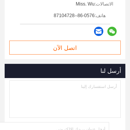
الاتصالات:
Miss. Wu
هاتف:
86-0576--87104728
اتصل الآن
أرسل لنا