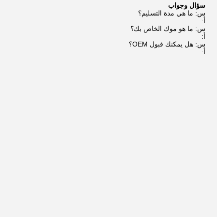
سؤال وجواب
س: ما هي مدة التسليم؟
أ:
س: ما هو موك الخاص بك؟
أ:
س: هل يمكنك قبول OEM؟
أ: