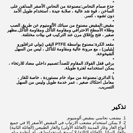
جذع صمام النحاس:
مصنوعة من النحاس الأصفر المدلفن على
الساخن ، قوة شد عالية ، صلابة جيدة ، استخدام طويل الأمد
دون تشوه ، كسر.
مقبض:
المقبض مصنوع من سبائك الألومنيوم عن طريق الصب
وطلاء الأسطح الاحترافي ومقاومة التآكل ومقاومة التآكل.مظهر
صغير ، فتح وإغلاق مرن عند التركيب في بيئات مختلفة.
مقعد الكرة:
مصنوع بواسطة PTFE النقي (بولي تترافلورو
إيثيلين) ، مع مرونة عالية ومقاومة للتآكل ، ليس من السهل
الشيخوخة.
برغي قفل الفولاذ المقاوم للصدأ:
تصميم داخلي مضاد للارتخاء ،
يمكن استخدامه لفترة طويلة.
يا الدائري:
مصنوعة من مواد خام مستوردة ، خاصة للغاز ،
معامل احتكاك صغير ، عمر خدمة طويل وليس من السهل
التسريب.
تذكير
مشعب نحاسي بمقبض ألومنيوم.
لا يمكن استخدام مشعب الارتياب في المقبض الأصفر إلا في جميع
أنواع الغاز وغاز المدينة (العائلة الأولى) والغاز الطبيعي (العائلة الثانية)
والغاز السائل (العائلة الثالثة).لا يُسمح باستخدامها في أي أنظمة مياه